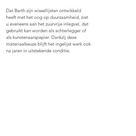
Dat Barth zijn wissellijsten ontwikkeld
heeft met het oog op duurzaamheid, ziet
u eveneens aan het zuurvrije inlegvel, dat
gebruikt kan worden als achterlegger of
als kunstenaarspapier. Dankzij deze
materiaalkeuze blijft het ingelijst werk ook
na jaren in uitstekende conditie.
Het is het beste om in de studio langs
te komen om je lijsten te komen