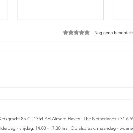
Beoordeeld met 0 uit 5 sterren.
Nog geen beoordeli
Inzicht
Zwart
Kerkgracht 85-C | 1354 AH Almere-Haven | The Netherlands +31 6 55
derdag - vrijdag: 14.00 - 17.30 hrs | Op afspraak: maandag - woens