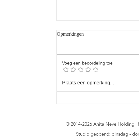
Opmerkingen
Voeg een beoordeling toe
Het Geheim van Authentieke
Plaats een opmerking...
Kinderfoto’s
© 2014-2026 Anita Neve Holding | 
Studio geopend: dinsdag - don