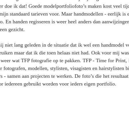
ker doe ik dat! Goede modelportfoliofoto’s maken kost veel tij
ijn standaard tarieven voor. Maar handmodellen - eerlijk is ee
dio. En handen regisseren is weer heel anders dan aanwijzinge
een gezicht.
j niet lang geleden in de situatie dat ik wel een handmodel v
uiken maar dat ik die toen helaas niet had. Ook voor mij was
eer wat TFP fotografie op te pakken. TFP - Time for Print, i
 fotografen, modellen, stylisten, visagisten en hairstylisten b
 - samen aan projecten te werken. De foto’s die het resultaat 
r iedereen gebruikt worden voor ieders eigen portfolio.