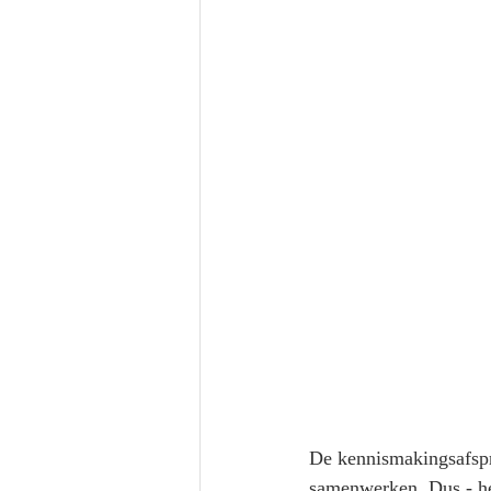
De kennismakingsafspr
samenwerken. Dus - he