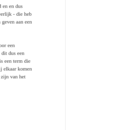
d en en dus 
rlijk - die heb 
n geven aan een 
oor een 
 dit dus een 
s een term die 
ij elkaar komen 
zijn van het 