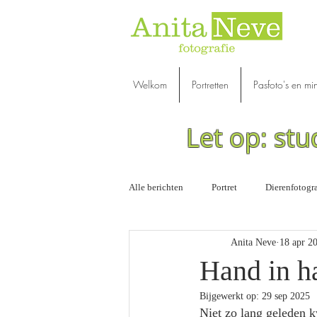
Welkom
Portretten
Pasfoto's en mi
Let op: stu
Alle berichten
Portret
Dierenfotogra
Anita Neve
18 apr 2
Opinie | Overig
Workshops
Hand in h
Bijgewerkt op:
29 sep 2025
Niet zo lang geleden 