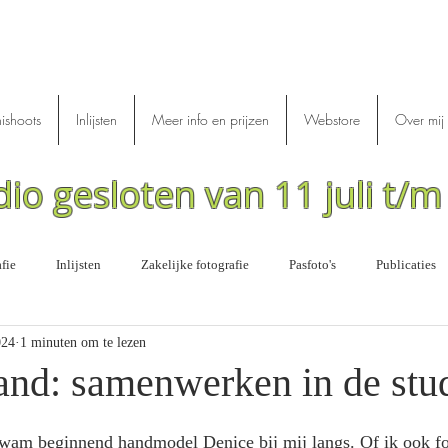
nishoots
Inlijsten
Meer info en prijzen
Webstore
Over mij
dio gesloten van 11 juli t/
fie
Inlijsten
Zakelijke fotografie
Pasfoto's
Publicaties
024
1 minuten om te lezen
and: samenwerken in de stu
kwam beginnend handmodel Denice bij mij langs. Of ik ook fo