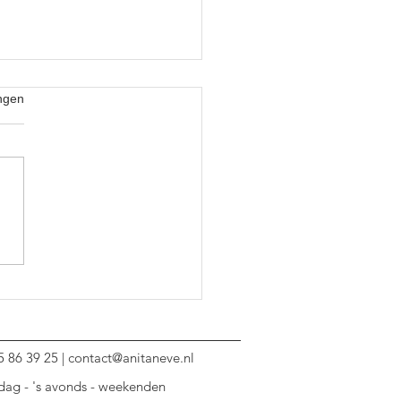
ngen
e Pracht
 86 39 25 |
contact@anitaneve.nl
dag - 's avonds - weekenden