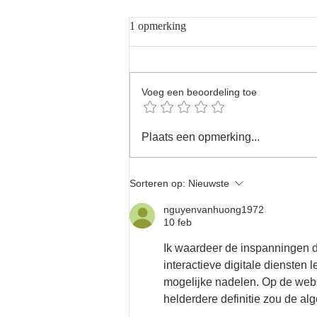
1 opmerking
Voeg een beoordeling toe
Het Geheim van Authentieke
Plaats een opmerking...
Kinderfoto’s
Sorteren op:
Nieuwste
nguyenvanhuong1972
10 feb
Ik waardeer de inspanningen die
interactieve digitale diensten 
mogelijke nadelen. Op de webs
helderdere definitie zou de al