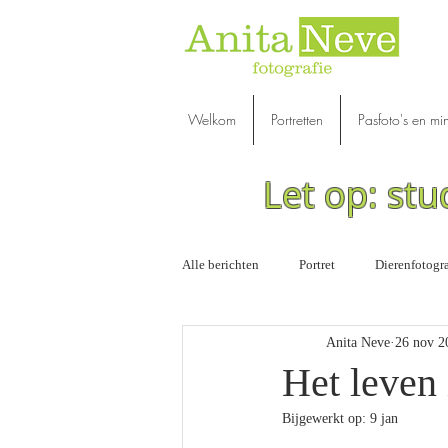
Welkom
Portretten
Pasfoto's en mi
Let op: stu
Alle berichten
Portret
Dierenfotogra
Anita Neve
26 nov 2
Opinie | Overig
Workshops
Het leven 
Bijgewerkt op:
9 jan