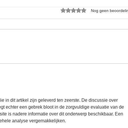
Beoordeeld met 0 uit 5 sterren.
Nog geen beoordeli
Inzicht
Lijst
 in dit artikel zijn geleverd ten zeerste. De discussie over 
legt echter een gebrek bloot in de zorgvuldige evaluatie van de 
ite is nadere informatie over dit onderwerp beschikbaar. Een 
gehele analyse vergemakkelijken.