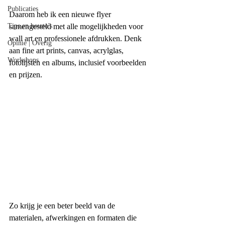
Publicaties
Daarom heb ik een nieuwe flyer 
Tips en howto's
samengesteld met alle mogelijkheden voor 
wall art en professionele afdrukken. Denk 
Opinie | Overig
aan fine art prints, canvas, acrylglas, 
Workshops
fotolijsten en albums, inclusief voorbeelden 
en prijzen.
Zo krijg je een beter beeld van de 
materialen, afwerkingen en formaten die 