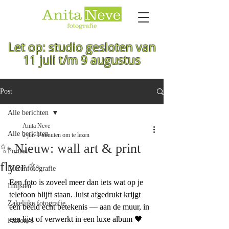
Let op: studio gesloten van
11 juli t/m 9 augustus
Post
Alle berichten
Anita Neve
Alle berichten
2 jun
1 minuten om te lezen
✨ Nieuw: wall art & print
Portret
flyer ✨
Dierenfotografie
Een foto is zoveel meer dan iets wat op je 
Inlijsten
telefoon blijft staan. Juist afgedrukt krijgt 
Zakelijke fotografie
een beeld echt betekenis — aan de muur, in 
een lijst of verwerkt in een luxe album 🖤
Pasfoto's