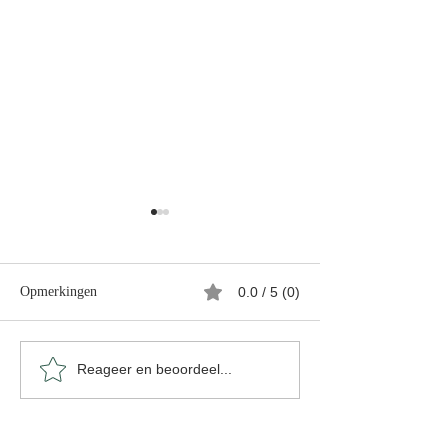
Inzicht
Opmerkingen
0.0 / 5 (0)
Zwarte Pracht
Reageer en beoordeel...