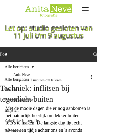
Let op: studio gesloten van
11 juli t/m 9 augustus
Post
Alle berichten
Anita Neve
Alle berichten
8 sep 2025
2 minuten om te lezen
Techniek: inflitsen bij
Portret
tegenlicht buiten
Dierenfotografie
Met de mooie dagen die er nog aankomen is 
Inlijsten
het natuurlijk heerlijk om lekker buiten 
Zakelijke fotografie
foto's te maken. De langste dag ligt echt 
alweer een tijdje achter ons en 's avonds 
Pasfoto's