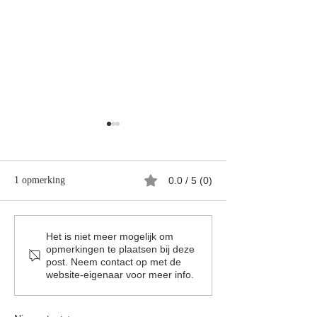
1 opmerking
0.0 / 5 (0)
Lijstenfabriek
Het leven is kostb
Het is niet meer mogelijk om
opmerkingen te plaatsen bij deze
post. Neem contact op met de
website-eigenaar voor meer info.