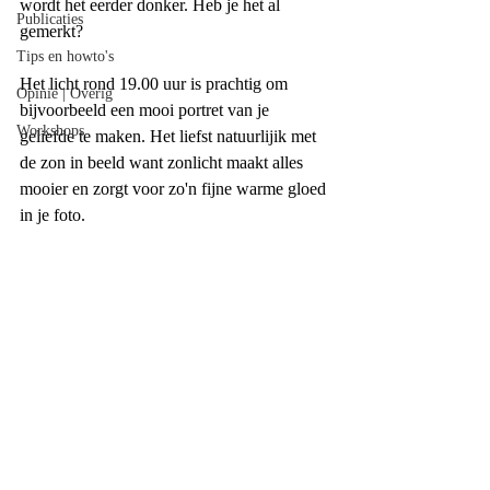
wordt het eerder donker. Heb je het al 
Publicaties
gemerkt?
Tips en howto's
Het licht rond 19.00 uur is prachtig om 
Opinie | Overig
bijvoorbeeld een mooi portret van je 
Workshops
geliefde te maken. Het liefst natuurlijik met 
de zon in beeld want zonlicht maakt alles 
mooier en zorgt voor zo'n fijne warme gloed 
in je foto.