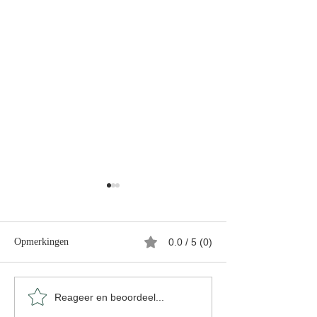
Opmerkingen
0.0 / 5 (0)
Stitch in de studio 🐾
Wie houdt er niet
Reageer en beoordeel...
analoog?