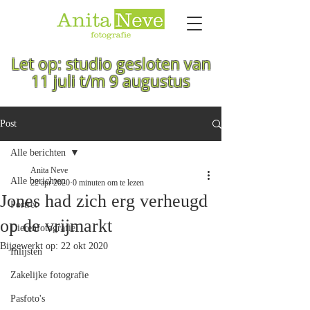
Let op: studio gesloten van
11 juli t/m 9 augustus
Post
Alle berichten
Anita Neve
Alle berichten
22 apr 2020
0 minuten om te lezen
Jones had zich erg verheugd
Portret
op de vrijmarkt
Dierenfotografie
Bijgewerkt op:
22 okt 2020
Inlijsten
Zakelijke fotografie
Pasfoto's