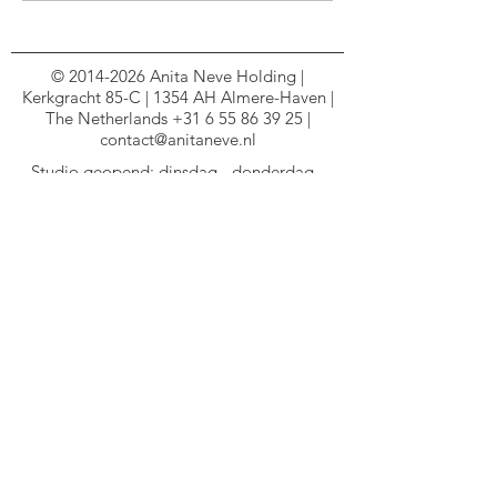
©
2014-2026
Anita Neve Holding |
Kerkgracht 85-C | 1354 AH Almere-Haven |
The Netherlands
+31 6 55 86 39 25
|
contact@anitaneve.nl
Studio geopend: dinsdag - donderdag -
vrijdag:
14.00 - 17.30
hrs | Op afspraak:
maandag - woensdag - 's avonds -
weekenden
Zo
nder voorafgaande en schriftelijk verleende
toestemming van Anita Neve Holding mag niets
van deze we
bsite worden verveelvoudigd,
opgeslagen in een geautomatiseerd
gegevensbestand of openbaar gemaakt in enige
vorm of op enige wijze, hetzij elektronisch,
mechanisch, in druk, print, fotokopie of
anderszins. Daarnaast mag geen enkel deel van
deze website (incl. beelden, geluiden en teksten)
worden
gebruikt
voor het trainen van kunstmatige